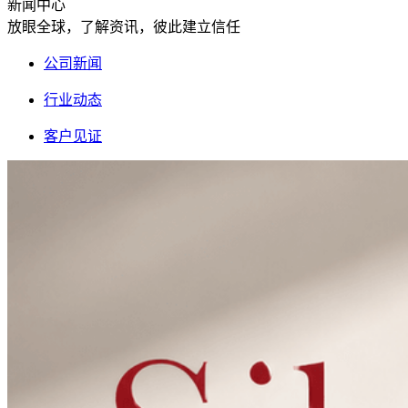
新闻中心
放眼全球，了解资讯，彼此建立信任
公司新闻
行业动态
客户见证