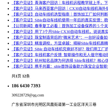
【客户见证】青海客户回访｜车线机远程教学就上手，下班
【客户见证】马来西亚客户回访｜CX30自动车线机海外
【客户见证】自动车线机选型指南｜首饰加工厂如何判断
【客户见证】Sible自动车线机使用一年后的真实反馈：
【公司新闻】春季复工必看｜首饰加工设备保养的 5 个
【客户见证】用了3个月Sible CX30自动车线机，说
【客户见证】珠宝制造背后的“微米艺术”：一台好设备
【客户见证】精准调校，方显卓越：揭秘Sible车线机高
【客户见证】Sible 自动车线机究竟好不好？我们用工
【客户见证】车线机客户反馈_智能操作和无人值守推动
【客户见证】杭州知名品牌为何选择 Sible车线机？核心
【客户见证】携手共赢：sible首饰设备助力珠宝企业智
共
1
页
12
条
186 6430 7393
309228729@qq.com
广东省深圳市光明区凤凰街道第一工业区洋天三巷