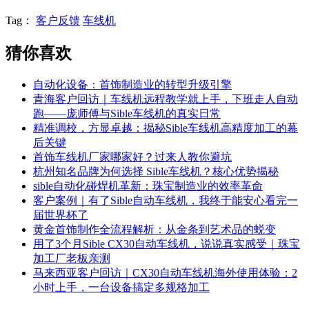
Tag：
客户反馈
车线机
猜你喜欢
自动化设备：首饰制造业的转型升级引擎
青海客户回访｜车线机远程教学就上手，下班走人自动
跑——庞师傅与Sible车线机的真实日常
精准调校，方显卓越：揭秘Sible车线机高精度加工的幕
后关键
首饰车线机厂家哪家好？过来人教你避坑
杭州知名品牌为何选择 Sible车线机？核心优势揭秘
sible自动化碰焊机革新：珠宝制造业的效率革命
客户案例｜有了Sible自动车线机，我终于能安心看完一
届世界杯了
黄金首饰制作全流程解析：从金条到艺术品的蜕变
用了3个月Sible CX30自动车线机，说说真实感受｜珠宝
加工厂老板亲测
马来西亚客户回访｜CX30自动车线机海外使用体验：2
小时上手，一台设备搞定多规格加工