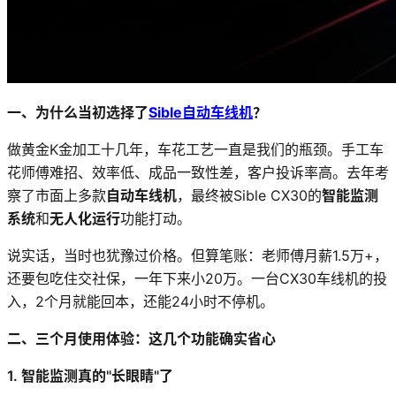
一、为什么当初选择了
Sible自动车线机
？
做黄金K金加工十几年，车花工艺一直是我们的瓶颈。手工车
花师傅难招、效率低、成品一致性差，客户投诉率高。去年考
察了市面上多款
自动车线机
，最终被Sible CX30的
智能监测
系统
和
无人化运行
功能打动。
说实话，当时也犹豫过价格。但算笔账：老师傅月薪1.5万+，
还要包吃住交社保，一年下来小20万。一台CX30车线机的投
入，2个月就能回本，还能24小时不停机。
二、三个月使用体验：这几个功能确实省心
1. 智能监测真的"长眼睛"了