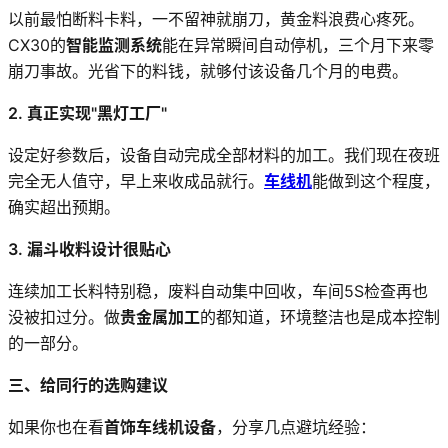
以前最怕断料卡料，一不留神就崩刀，黄金料浪费心疼死。
CX30的
智能监测系统
能在异常瞬间自动停机，三个月下来零
崩刀事故。光省下的料钱，就够付该设备几个月的电费。
2. 真正实现"黑灯工厂"
设定好参数后，设备自动完成全部材料的加工。我们现在夜班
完全无人值守，早上来收成品就行。
车线机
能做到这个程度，
确实超出预期。
3. 漏斗收料设计很贴心
连续加工长料特别稳，废料自动集中回收，车间5S检查再也
没被扣过分。做
贵金属加工
的都知道，环境整洁也是成本控制
的一部分。
三、给同行的选购建议
如果你也在看
首饰车线机设备
，分享几点避坑经验：