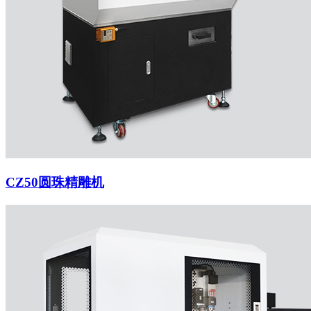
CZ50圆珠精雕机