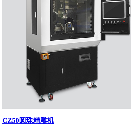
CZ50圆珠精雕机