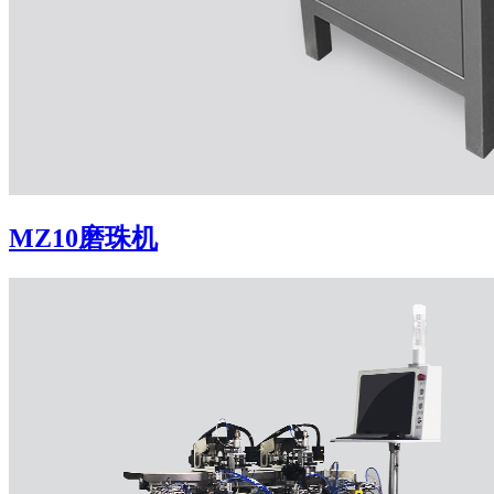
MZ10磨珠机