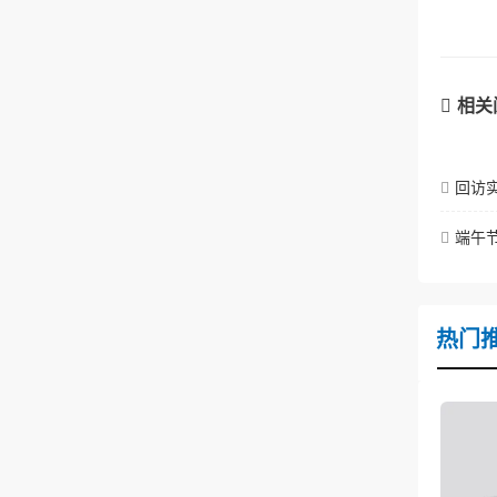
相关
回访
端午
热门