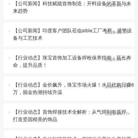
【公司新闻】科技赋能首饰制造：开料设备的革新与未
2026-05-11
来趋势
【公司新闻】印度客户团队莅临sible工厂考察，盛赞设
2026-05-11
备与工艺技术
【行业动态】珠宝首饰加工设备焊枪保养指南：延长寿
2026-05-11
命，提升品质！
【行业动态】金价飙升，珠宝市场火爆！水贝代购日赚6
2026-05-11
万，掘金热潮持续升温
【行业动态】首饰焊接技术全解析：从气焊到电弧焊，
2026-05-11
打造坚固精美的饰品