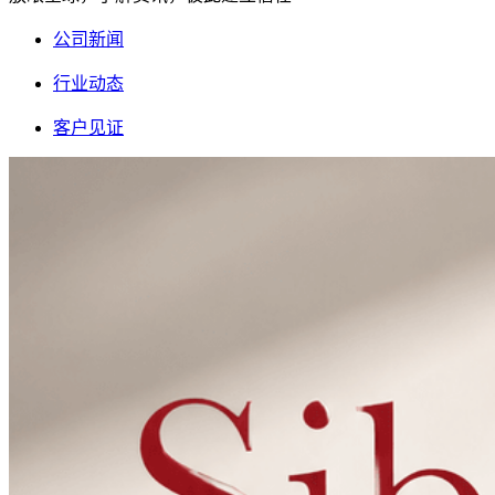
公司新闻
行业动态
客户见证