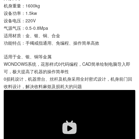
机身重量：
1600kg
设备功率：
1.5kw
设备电压：
220V
气源气压：
0.5-0.8Mpa
适用材质：
金、银、铜、合金
功能特点：
手镯戒指通用、免编程、操作简单高效
适用于金、银、铜等金属
WONDOWS系统，花形样式0代码编程，CAD简单绘制电脑导入即
可，极大提高了机器的操作简单性
0损耗设计，机器滑台、丝杆及机身采用全封密式设计，机身前门回
收料设计，解决收料麻烦及损耗大的问题