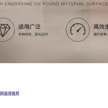
官网值得推荐