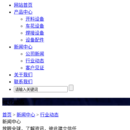
网站首页
产品中心
开料设备
车花设备
焊接设备
设备配件
新闻中心
公司新闻
行业动态
客户见证
关于我们
联系我们
行业动态
首页
>
新闻中心
>
行业动态
新闻中心
放眼全球，了解资讯，彼此建立信任