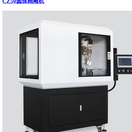
CZ50圆珠精雕机