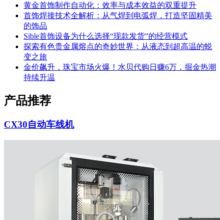
黄金首饰制作自动化：效率与成本效益的双重提升
首饰焊接技术全解析：从气焊到电弧焊，打造坚固精美
的饰品
Sible首饰设备为什么选择“现款发货”的经营模式
探索有色贵金属熔点的奇妙世界：从液态到超高温的蜕
变之旅
金价飙升，珠宝市场火爆！水贝代购日赚6万，掘金热潮
持续升温
产品推荐
CX30自动车线机