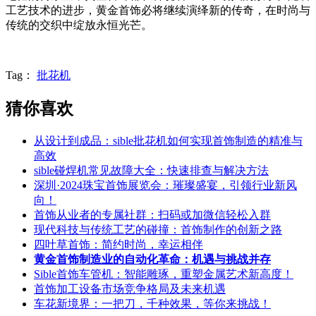
工艺技术的进步，黄金首饰必将继续演绎新的传奇，在时尚与
传统的交织中绽放永恒光芒。
Tag：
批花机
猜你喜欢
从设计到成品：sible批花机如何实现首饰制造的精准与
高效
sible碰焊机常见故障大全：快速排查与解决方法
深圳·2024珠宝首饰展览会：璀璨盛宴，引领行业新风
向！
首饰从业者的专属社群：扫码或加微信轻松入群
现代科技与传统工艺的碰撞：首饰制作的创新之路
四叶草首饰：简约时尚，幸运相伴
黄金首饰制造业的自动化革命：机遇与挑战并存
Sible首饰车管机：智能雕琢，重塑金属艺术新高度！
首饰加工设备市场竞争格局及未来机遇
车花新境界：一把刀，千种效果，等你来挑战！