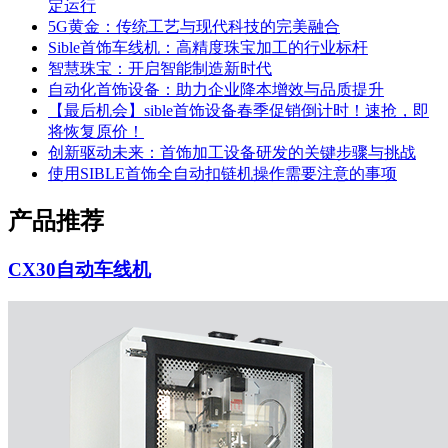
定运行
5G黄金：传统工艺与现代科技的完美融合
Sible首饰车线机：高精度珠宝加工的行业标杆
智慧珠宝：开启智能制造新时代
自动化首饰设备：助力企业降本增效与品质提升
【最后机会】sible首饰设备春季促销倒计时！速抢，即
将恢复原价！
创新驱动未来：首饰加工设备研发的关键步骤与挑战
使用SIBLE首饰全自动扣链机操作需要注意的事项
产品推荐
CX30自动车线机