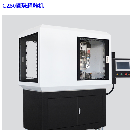
CZ50圆珠精雕机