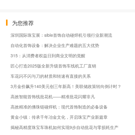
为您推荐
深圳国际珠宝展：sible首饰自动碰焊机引领行业新潮流
自动化首饰设备：解决企业生产难题的五大优势
315：从消费者权益日到商业文明的觉醒
匠心打造2025版全新升级首饰车线机工厂直销
车花闪不闪与刀的材质和转速有直接的关系
3月金价飙升140美元创三年新高！美联储政策转向倒计时？
高效智能首饰线批花机——精准批花闪耀非凡
高效精准的佛珠链碰焊机：现代首饰制造的必备设备
黄金小镇：传承千年冶金文化，开启珠宝产业新篇章
揭秘高精度珠宝车珠机如何实现9步自动批花与零损耗生产