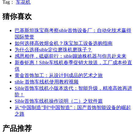
Tag：
车花机
猜你喜欢
巴基斯坦珠宝商考察sible首饰设备厂：自动化技术赢得
国际赞誉
如何选择高效熔金机？珠宝加工设备选购指南
为什么选择sible定位磨珠机磨珠子？
感恩相伴，砥砺前行：sible蹦迪株机器与你共赴未来
新春钜惠！Sible车线机春季促销大放送，工厂成本价直
供
黄金首饰加工：从设计到成品的艺术之旅
sible 首饰车线机使用教程视频
Sible首饰车线机小版本迭代：智能升级，精准高效再进
阶！
Sible首饰车线机操作说明（二）之软件篇
从“中国制造”到“中国智造”：国产首饰智能设备的崛起
之路
产品推荐