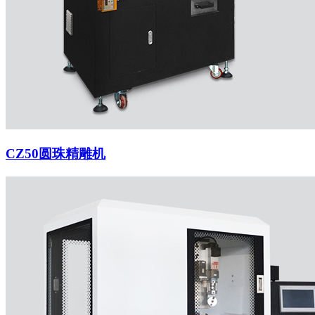
CZ50圆珠精雕机