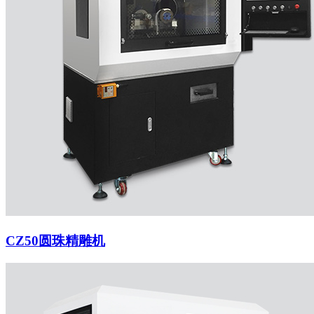
CZ50圆珠精雕机