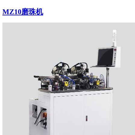
MZ10磨珠机