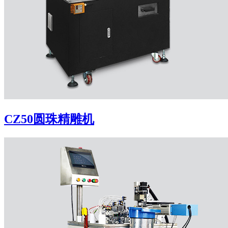
CZ50圆珠精雕机