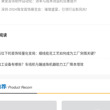
：
黄金首饰制作自动化：效率与成本效益的双重提升
：
深圳·2024珠宝首饰展览会：璀璨盛宴，引领行业新风向！
阅读
高位下的首饰轻量化变局：细线批花工艺如何成为工厂突围关键？
加工设备有哪些？车线机与蹦迪珠机器助力工厂降本增效
推荐
/ Product Recom