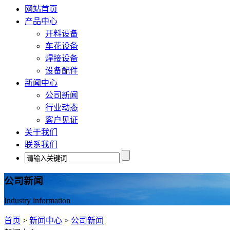
网站首页
产品中心
开料设备
车花设备
焊接设备
设备配件
新闻中心
公司新闻
行业动态
客户见证
关于我们
联系我们
公司新闻
Industry information
首页
>
新闻中心
>
公司新闻