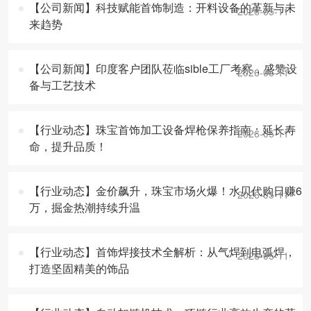
【公司新闻】科技赋能首饰制造：开料设备的革新与未
2026-05-11
来趋势
【公司新闻】印度客户团队莅临sible工厂考察，盛赞设
2026-05-11
备与工艺技术
【行业动态】珠宝首饰加工设备焊枪保养指南：延长寿
2026-05-11
命，提升品质！
【行业动态】金价飙升，珠宝市场火爆！水贝代购日赚6
2026-05-11
万，掘金热潮持续升温
【行业动态】首饰焊接技术全解析：从气焊到电弧焊，
2026-05-11
打造坚固精美的饰品